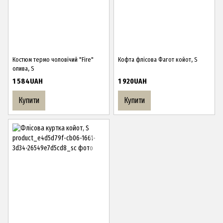
Костюм термо чоловічий "Fire"
Кофта флісова Фагот койот, S
олива, S
1 584UAH
1 920UAH
Купити
Купити