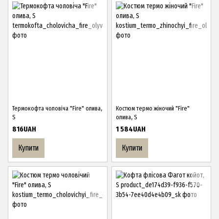
Термокофта чоловіча "Fire" олива,
Костюм термо жіночий "Fire"
S
олива, S
816UAH
1 584UAH
Купити
Купити