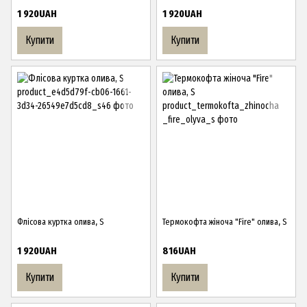
1 920UAH
1 920UAH
Купити
Купити
Флісова куртка олива, S
Термокофта жіноча "Fire" олива, S
1 920UAH
816UAH
Купити
Купити