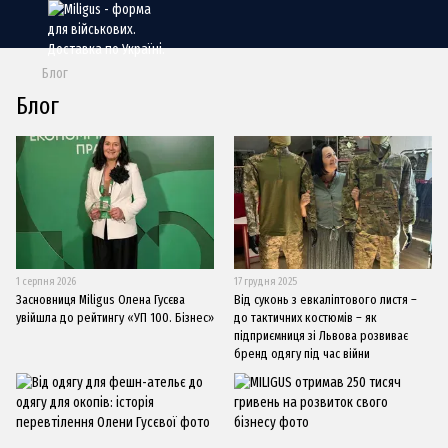
Блог
Блог
1 серпня 2026
17 грудня 2025
Засновниця Miligus Олена Гусєва
Від суконь з евкаліптового листя –
увійшла до рейтингу «УП 100. Бізнес»
до тактичних костюмів – як
підприємниця зі Львова розвиває
бренд одягу під час війни