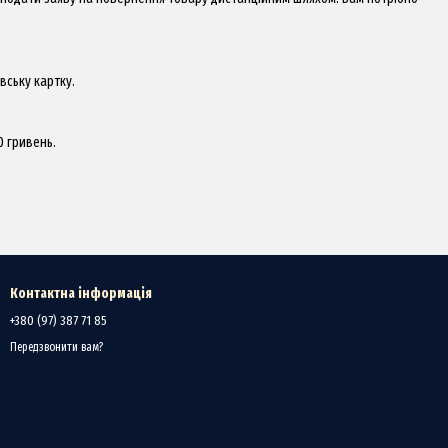
вську картку.
0 гривень.
Контактна інформація
+380 (97) 387 71 85
Передзвонити вам?