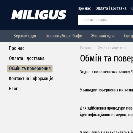
Перейти до основного контенту
Про нас
Оплата і доставка
Верхній одяг
Головні убори, бафи
Жіночий одяг
Свет
Про нас
Головна
Обмін та повернення
Обмін та пове
Оплата і доставка
Обмін та повернення
Згідно з положеннями закону "
Контактна інформація
Блог
​У випадку повернення ми зазв
Для здійснення процедури пов
ідентифікаційним номером, нап
У разі, якщо ви знаходитесь в