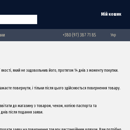
Мій кошик
ани
+380 (97) 387 71 85
Укр
кості, який не задовольнив його, протягом 14 днів з моменту покупки.
ажаєте повернути, і тільки після цього здійснюється повернення товару.
авітати до магазину з товаром, чеком, копією паспорта та
днів після подання заяви.
та подати заяву на повернення товару дистанційним шляхом. Вам потрібно