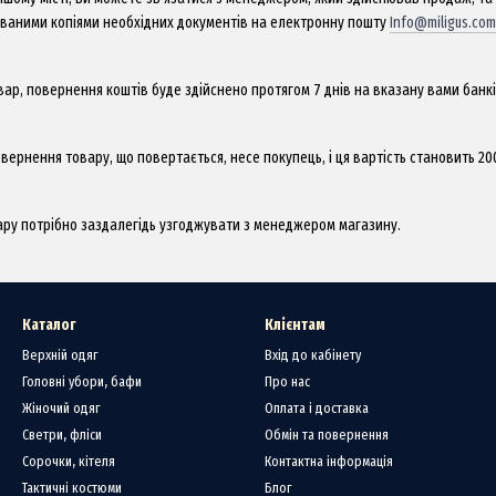
нованими копіями необхідних документів на електронну пошту
Info@miligus.com
овар, повернення коштів буде здійснено протягом 7 днів на вказану вами банкі
вернення товару, що повертається, несе покупець, і ця вартість становить 20
ару потрібно заздалегідь узгоджувати з менеджером магазину.
Каталог
Клієнтам
Верхній одяг
Вхід до кабінету
Головні убори, бафи
Про нас
Жіночий одяг
Оплата і доставка
Светри, фліси
Обмін та повернення
Сорочки, кітеля
Контактна інформація
Тактичні костюми
Блог