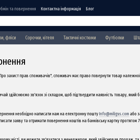
Обмін та повернення
Контактна інформація
Блог
ри, фліси
Сорочки, кітеля
Тактичні костюми
Футболки
Шт
рнення
Про захист прав споживачів", споживач має право повернути товар належної я
ичай здійснюємо зв'язок зі складом, щоб підтвердити наявність товару, який б
ернення необхідно написати нам на електронну пошту
Info@miligus.com
або з
исати заяву та отримати повернення коштів на банківську картку протягом 7 
 іншому місті, ви можете зв'язатися з менеджером, який здійснював продаж, 