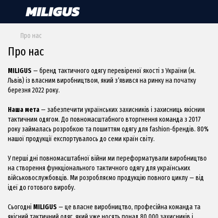
Про нас
Про нас
MILIGUS
— бренд тактичного одягу перевіреної якості з України (м.
Львів) із власним виробництвом, який з’явився на ринку на початку
березня 2022 року.
Наша мета
— забезпечити українських захисників і захисниць якісним
тактичним одягом. До повномасштабного вторгнення команда з 2017
року займалась розробкою та пошиттям одягу для fashion-брендів. 80%
нашої продукції експортувалось до семи країн світу.
У перші дні повномасштабної війни ми переформатували виробництво
на створення функціонального тактичного одягу для українських
військовослужбовців. Ми розробляємо продукцію повного циклу — від
ідеї до готового виробу.
Сьогодні
MILIGUS
— це власне виробництво, професійна команда та
якісний тактичний одяг, який уже носять понад 80 000 захисників і