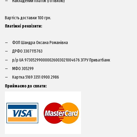
Накладений платіж (готівкою)
Вартість доставки 100 грн.​
Платіжні реквізити:
ФОП Шандра Оксана Романівна
ДРФО 3307115763
р/р UA 973052990000026003021004676 ЗГРУ Приватбанк
МФО 305299
Картка 5169 3351 0900 2986
Приймаємо до сплати: