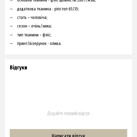
основна тканина - фліс щільністю 280 г/м.кв;
додаткова тканина - ріпстоп 65/35;
стать – чоловіча;
сезон – очінь/зима;
тип тканини – фліс;
принт/візерунок - олива.
Відгуки
Додайте перший відгук
Написати відгук