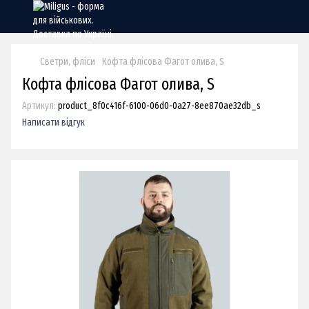
Светри, фліси
Кофта флісова Фагот олива, S
Кофта флісова Фагот олива, S
Артикул:
product_8f0c416f-6100-06d0-0a27-8ee870ae32db_s
Написати відгук