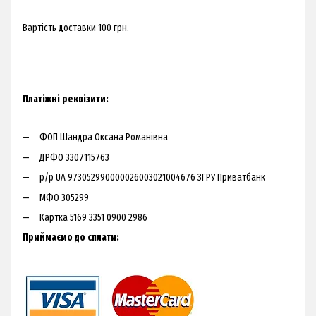
Вартість доставки 100 грн.​
Платіжні реквізити:
ФОП Шандра Оксана Романівна
ДРФО 3307115763
р/р UA 973052990000026003021004676 ЗГРУ Приватбанк
МФО 305299
Картка 5169 3351 0900 2986
Приймаємо до сплати: