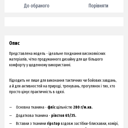
До обраного
Порівняти
Опис
Представлена модель - ідеальне поєднання високоякісних
матеріалів, чітко продуманного дизайну для ще більшого
комфорту у щоденному використанні.
Підходить не лише для виконання тактичних чи бойових завдань,
а й для активностей на природі, тренувань, прогулянок і тих, хто
просто цінує практичність в одязі.
Основна тканина -
фліс
щільністю
280 г/м.кв.
Додаткова тканина -
ріпстоп 65/35.
Вставки з тканини
ripstop
вздовж застібки-блискавки, комірі,