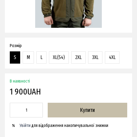
Розмір
S
M
L
XL(54)
2XL
3XL
4XL
В наявності
1 900UAH
Купити
Увійти
для відображення накопичувальної знижки
%