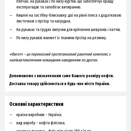
плечах, на рукавах і по низу куртки, що забезпечує кращу
експлуатацію та запобігає витиранню.
Кишені на застібку-блискавку: дві на рівні пояса з додатковою
листочком з ripstop та нагрудна.
На рукавах та грудях липучки для кріплення шевронів і патчів.
По низу рукавів манжет із тканини ripstop на резинку.
«Фагот» – це переносний протитанковий ракетний комплекс з
напівавтоматичним командним наведенням по дротах.
Допоможемо з визначенням саме Вашого розміру кофти.
Доставка товару здійснюється в будь-яке місто України.
Основні характеристики
країна виробник – Україна;
вид виробу – кофта флісова;