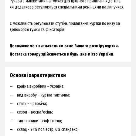
Рукава з манжетами на гумках для щільного прилягання до тіла,
які додатково регулюються спеціальними ремінцями на липучках.
Є можливість регулювати ступінь прилягання куртки по низу за
допомогою гумки та фіксаторів.
Допоможемо з визначенням саме Вашого розміру куртки.
Доставка товару здійснюється в будь-яке місто України.
Основні характеристики
країна виробник – Україна;
вид виробу – куртка тактична;
стать – чоловіча;
сезон – весна/осінь;
тип тканини – софт шелл;
склад - 94% поліестр, 6% спандекс;