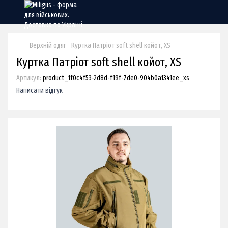
Верхній одяг
Куртка Патріот soft shell койот, XS
Куртка Патріот soft shell койот, XS
Артикул:
product_1f0c4f53-2d8d-f19f-7de0-904b0a1341ee_xs
Написати відгук