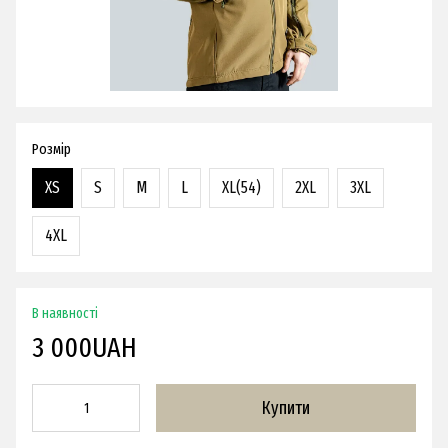
Розмір
XS
S
M
L
XL(54)
2XL
3XL
4XL
В наявності
3 000UAH
Купити