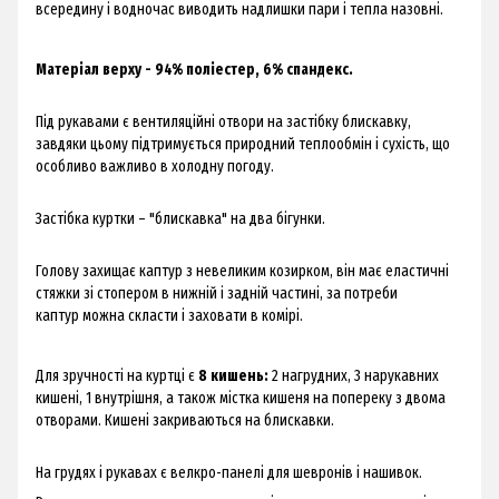
всередину і водночас виводить надлишки пари і тепла назовні.
Матеріал верху - 94% поліестер, 6% спандекс.
Під рукавами є вентиляційні отвори на застібку блискавку,
завдяки цьому підтримується природний теплообмін і сухість, що
особливо важливо в холодну погоду.
Застібка куртки – "блискавка" на два бігунки.
Голову захищає каптур з невеликим козирком, він має еластичні
стяжки зі стопером в нижній і задній частині, за потреби
каптур можна скласти і заховати в комірі.
Для зручності на куртці є
8 кишень:
2 нагрудних, 3 нарукавних
кишені, 1 внутрішня, а також містка кишеня на попереку з двома
отворами. Кишені закриваються на блискавки.
На грудях і рукавах є велкро-панелі для шевронів і нашивок.