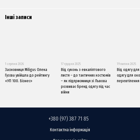
Інші записи
1 серпня 2026
17 грудня 2025
19 липня 2025
Засновниця Miligus Олена
Від суконь з евкаліптового
Від одягу дл
Гусєва увійшла до рейтингу
листя – до тактичних костюмів
одягу для око
«УП 100. Бізнес»
– як підприємниця зі Львова
перевтілення 
розвиває бренд одягу під час
війни
+380 (97) 387 71 85
Контактна інформація