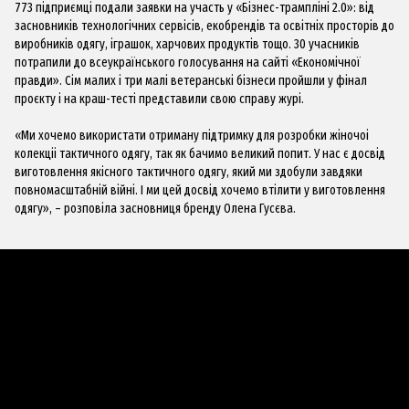
773 підприємці подали заявки на участь у «Бізнес-трампліні 2.0»: від
засновників технологічних сервісів, екобрендів та освітніх просторів до
виробників одягу, іграшок, харчових продуктів тощо. 30 учасників
потрапили до всеукраїнського голосування на сайті «Економічної
правди». Сім малих і три малі ветеранські бізнеси пройшли у фінал
проєкту і на краш-тесті представили свою справу журі.
«Ми хочемо використати отриману підтримку для розробки жіночоі
колекціі тактичного одягу, так як бачимо великий попит. У нас є досвід
виготовлення якісного тактичного одягу, який ми здобули завдяки
повномасштабній війні. І ми цей досвід хочемо втілити у виготовлення
одягу», – розповіла засновниця бренду Олена Гусєва.