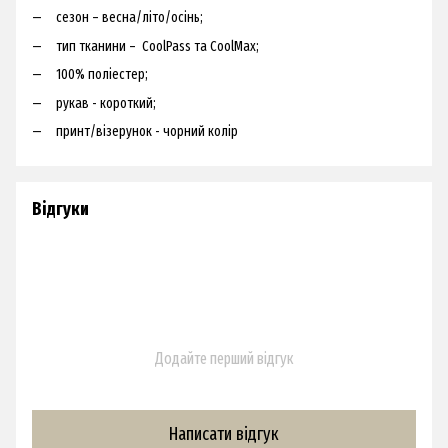
сезон – весна/літо/осінь;
тип тканини – CoolPass та CoolMax;
100% поліестер;
рукав - короткий;
принт/візерунок - чорний колір
Відгуки
Додайте перший відгук
Написати відгук