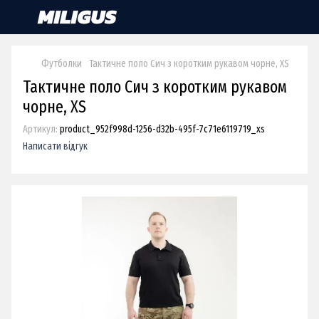
Футболки
Тактичне поло Сич з коротким рукавом чорне, XS
Тактичне поло Сич з коротким рукавом
чорне, XS
Артикул:
product_952f998d-1256-d32b-495f-7c71e6119719_xs
Написати відгук