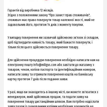
Гарантія від виробника 12 місяців.
Згідно з положеннями закону "Про захист прав споживачів",
споживач має право повернути товар належної якості, який не
задовольнив його, протягом 14 днів з моменту покупки.
​У випадку повернення ми зазвичай здійснюємо зв'язок зі складом,
щоб підтвердити наявність товару, який бажаєте повернути, і
тільки після цього здійснюється повернення товару.
Для здійснення процедури повернення необхідно написати нам на
електронну пошту
Info@miligus.com
або завітати до магазину з
товаром, чеком, копією паспорта та ідентифікаційним номером,
написати заяву та отримати повернення коштів на банківську
картку протягом 7 днів після подання заяви.
У разі, якщо ви знаходитесь в іншому місті, ви можете зв'язатися з
менеджером, який здійснював продаж, та подати заяву на
повернення товару дистанційним шляхом. Вам потрібно надіслати
заяву разом із сканованими копіями необхідних документів на