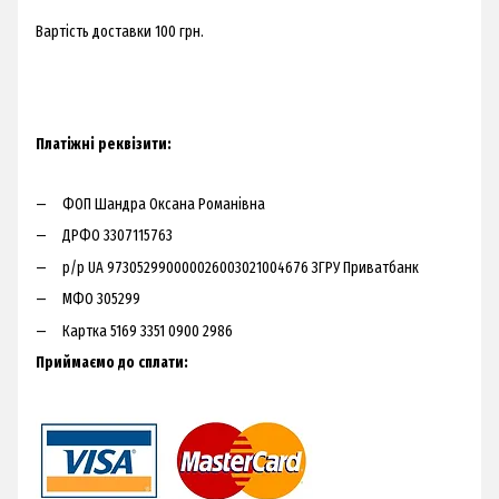
Вартість доставки 100 грн.​
Платіжні реквізити:
ФОП Шандра Оксана Романівна
ДРФО 3307115763
р/р UA 973052990000026003021004676 ЗГРУ Приватбанк
МФО 305299
Картка 5169 3351 0900 2986
Приймаємо до сплати: