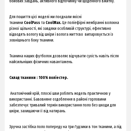
бойових завдань, активного відпочинку чи щоденного вжитку.
Для пошиття цієї моделі ми поєднали якісні
тканини
CoolPass
та
CoolMax.
Це поліефірні мембранні волокна
різної щільності, які завдяки особливій структурі, ефективно
відводять вологу від шкіри і волога миттєво випаровується із
зовнішнього боку тканини.
Тканина наших футболок дозволяє відчувати сухість навіть після
найсильніших фізичних навантажень.
Склад тканини : 100% поліестер.
Анатомічний крій, плоскі шви роблять модель практичною у
використанні. Бавовняне оздоблення в районі горловини
забезпечує тривалий термін використання поло без шкоди для
шкіри, захищаючи її від натирань.
Зручна застібка поло попереду на три ґудзики в тон тканини, а під