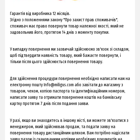
Гарантія від виробника 12 місяців.
Згідно з положеннями закону "Про захист прав споживачів",
споживач має право повернути товар належної якості, який не
задовольнив його, протягом 14 днів з моменту покупки.
​У випадку повернення ми зазвичай здійснюємо зв'язок зі складом,
щоб підтвердити наявність товару, який бажаєте повернути, і
тільки після цього здійснюється повернення товару.
Для здійснення процедури повернення необхідно написати нам на
електронну пошту
Info@miligus.com
або завітати до магазину з
товаром, чеком, копією паспорта та ідентифікаційним номером,
написати заяву та отримати повернення коштів на банківську
картку протягом 7 днів після подання заяви.
У разі, якщо ви знаходитесь в іншому місті, ви можете зв'язатися з
менеджером, який здійснював продаж, та подати заяву на
повернення товару дистанційним шляхом. Вам потрібно надіслати
заяву разом із сканованими копіями необхідних документів на