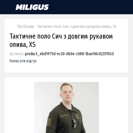
Футболки
Тактичне поло Сич з довгим рукавом олива, XS
Тактичне поло Сич з довгим рукавом
олива, XS
Артикул:
product_ebd1975d-ec30-0b0e-c088-1bae98c0235fXSO
Написати відгук