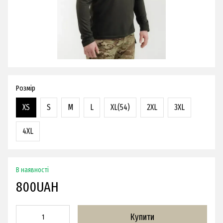
Розмір
XS
S
M
L
XL(54)
2XL
3XL
4XL
В наявності
800UAH
Купити