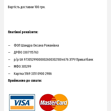
Вартість доставки 100 грн.​
Платіжні реквізити:
ФОП Шандра Оксана Романівна
ДРФО 3307115763
р/р UA 973052990000026003021004676 ЗГРУ Приватбанк
МФО 305299
Картка 5169 3351 0900 2986
Приймаємо до сплати: