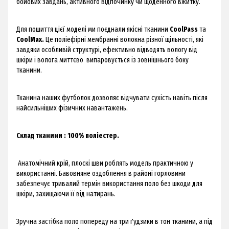
бойових завдань, активного відпочинку чи щоденного вжитку.
Для пошиття цієї моделі ми поєднали якісні тканини
CoolPass
та
CoolMax.
Це поліефірні мембранні волокна різної щільності, які
завдяки особливій структурі, ефективно відводять вологу від
шкіри і волога миттєво випаровується із зовнішнього боку
тканини.
Тканина наших футболок дозволяє відчувати сухість навіть після
найсильніших фізичних навантажень.
Склад тканини : 100% поліестер.
Анатомічний крій, плоскі шви роблять модель практичною у
використанні. Бавовняне оздоблення в районі горловини
забезпечує тривалий термін використання поло без шкоди для
шкіри, захищаючи її від натирань.
Зручна застібка поло попереду на три ґудзики в тон тканини, а під