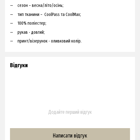
сезон – весна/літо/осінь;
тип тканини – CoolPass та CoolMax;
100% поліестер;
рукав - довгий;
принт/візерунок - оливковий колір.
Відгуки
Додайте перший відгук
Написати відгук