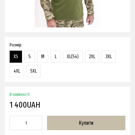
Розмір
XS
S
M
L
XL(54)
2XL
3XL
4XL
5XL
В наявності
1 400UAH
Купити