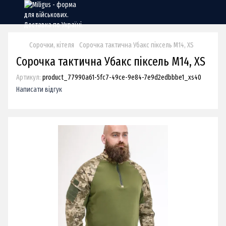
Сорочки, кітеля
Сорочка тактична Убакс піксель М14, XS
Сорочка тактична Убакс піксель М14, XS
Артикул:
product_77990a61-5fc7-49ce-9e84-7e9d2edbbbe1_xs40
Написати відгук