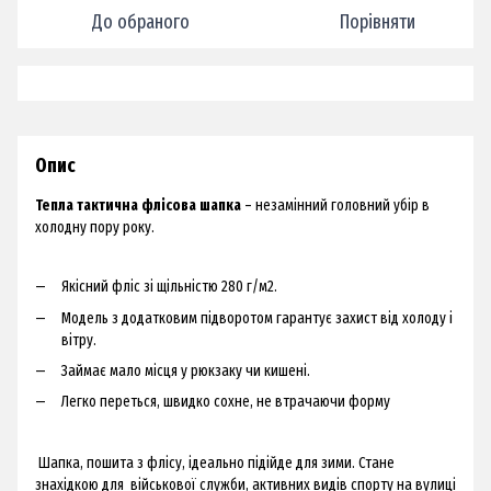
До обраного
Порівняти
Опис
Тепла тактична флісова шапка
– незамінний головний убір в
холодну пору року.
Якісний фліс зі щільністю 280 г/м2.
Модель з додатковим підворотом гарантує захист від холоду і
вітру.
Займає мало місця у рюкзаку чи кишені.
Легко переться, швидко сохне, не втрачаючи форму
Шапка, пошита з флісу, ідеально підійде для зими. Стане
знахідкою для військової служби, активних видів спорту на вулиці