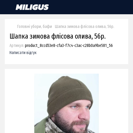
Головні убори, бафи
Шапка зимова флісова олива, 56p.
Шапка зимова флісова олива, 56p.
Артикул:
product_8ccd53e8-cfa3-f7c4-c3ac-c28b0a9be581_56
Написати відгук