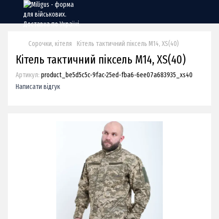
Сорочки, кітеля
Кітель тактичний піксель М14, XS(40)
Кітель тактичний піксель М14, XS(40)
Артикул:
product_be5d5c5c-9fac-25ed-fba6-6ee07a683935_xs40
Написати відгук