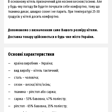
В основному кітель призначений для носіння весною/осінню. Але
у будь-яку погоду Ви будете почувати себе комфортно, тому що
тканина дихає, швидко сохне і не парить. При температурі 25-30
градусів у кітелі досить комфортно.
Допоможемо з визначенням саме Вашого розміру кітелю.
Доставка товару здійснюється в будь-яке місто України.
Основні характеристики
країна виробник – Україна;
вид виробу – кітель тактичний;
стать – чоловіча;
сезон – весна/літо/осінь;
тканина – ріпстоп або саржа;
саржа – 53% бавовна, 47% поліестр;
ріпстоп - 65% бавовна, 35% поліестр;