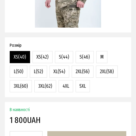
Розмір
XS(40)
XS(42)
S(44)
S(46)
M
L(50)
L(52)
XL(54)
2XL(56)
2XL(58)
3XL(60)
3XL(62)
4XL
5XL
В наявності
1 800UAH