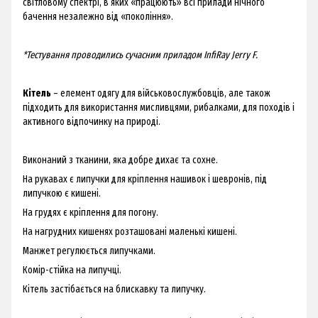
світловому спектрі, в яких «працюють» всі прилади нічного
бачення незалежно від «покоління».
*Тестування проводились сучасним приладом InfiRay Jerry F.
Кітель
– елемент одягу для військовослужбовців, але також
підходить для використання мисливцями, рибалками, для походів і
активного відпочинку на природі.
Виконаний з
тканини, яка добре дихає та сохне.
На рукавах є липучки для кріплення нашивок і шевронів, під
липучкою є кишені.
На грудях є кріплення для погону.
На нагрудних кишенях розташовані маленькі кишені.
Манжет регулюється липучками.
Комір-стійка на липучці.
Кітель застібається на блискавку та липучку.